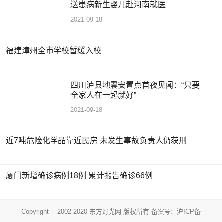
送患病新生婴儿赴河南就医
2021-09-18
福建漳州全市学校暂缓入校
四川泸县地震安置点首夜见闻：“只要
全家人在一起就好”
2021-09-18
近7吨危险化学品靠近民房 未发生事故负责人仍获刑
厦门新增确诊病例18例 累计报告确诊66例
Copyright
©
2002-2020 东方灯光网 版权所有 备案号：
沪ICP备