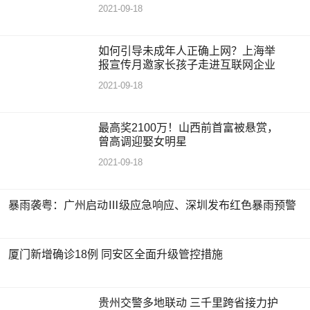
2021-09-18
如何引导未成年人正确上网？上海举
报宣传月邀家长孩子走进互联网企业
2021-09-18
最高奖2100万！山西前首富被悬赏，
曾高调迎娶女明星
2021-09-18
暴雨袭粤：广州启动Ⅲ级应急响应、深圳发布红色暴雨预警
厦门新增确诊18例 同安区全面升级管控措施
贵州交警多地联动 三千里跨省接力护